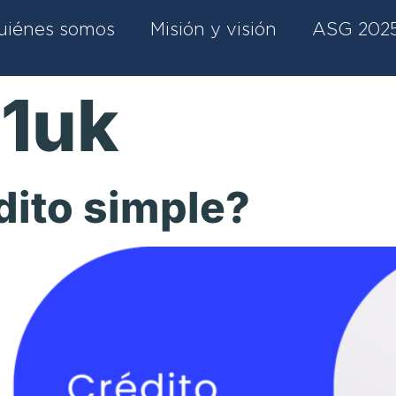
uiénes somos
Misión y visión
ASG 202
g1uk
dito simple?