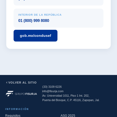
INTERIOR DE LA REPÚBLICA
01 (800) 999 8080
gob.mx/condusef
VOLVER AL SITIO
(33) 3109 6226
info@fisurja.com
Av. Universidad 1011, Piso 1 Int. 202,
Puerta del Bosque, C.P. 45116, Zapopan, Jal.
INFORMACIÓN
Requisitos
ASG 2025